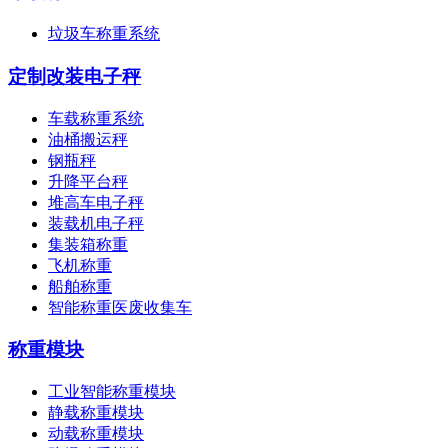
垃圾车称重系统
定制改装电子秤
车载称重系统
油桶搬运秤
钢瓶秤
升降平台秤
堆高车电子秤
装载机电子秤
集装箱称重
飞机称重
船舶称重
智能称重医废收集车
称重模块
工业智能称重模块
静载称重模块
动载称重模块