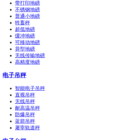
带打印地磅
不锈钢地磅
普通小地磅
牲畜秤
超低地磅
缓冲地磅
可移动地磅
异型地磅
无线传输地磅
高精度地磅
电子吊秤
智能电子吊秤
直视吊秤
无线吊秤
耐高温吊秤
防爆吊秤
蓝箭吊秤
屠宰轨道秤