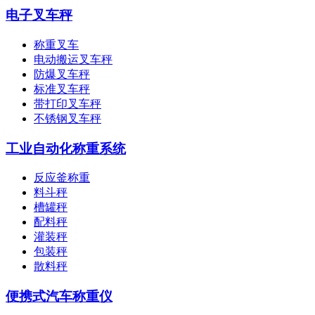
电子叉车秤
称重叉车
电动搬运叉车秤
防爆叉车秤
标准叉车秤
带打印叉车秤
不锈钢叉车秤
工业自动化称重系统
反应釜称重
料斗秤
槽罐秤
配料秤
灌装秤
包装秤
散料秤
便携式汽车称重仪