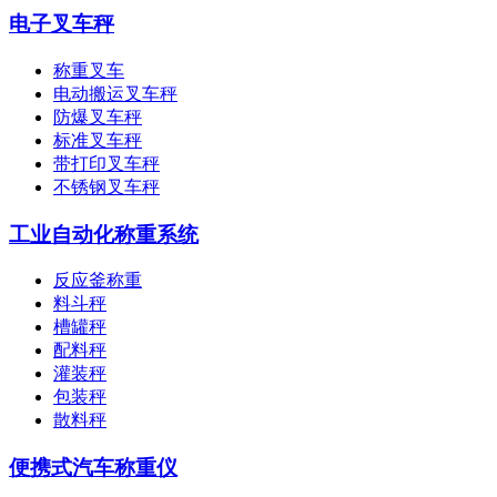
电子叉车秤
称重叉车
电动搬运叉车秤
防爆叉车秤
标准叉车秤
带打印叉车秤
不锈钢叉车秤
工业自动化称重系统
反应釜称重
料斗秤
槽罐秤
配料秤
灌装秤
包装秤
散料秤
便携式汽车称重仪