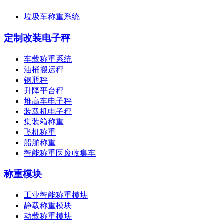
垃圾车称重系统
定制改装电子秤
车载称重系统
油桶搬运秤
钢瓶秤
升降平台秤
堆高车电子秤
装载机电子秤
集装箱称重
飞机称重
船舶称重
智能称重医废收集车
称重模块
工业智能称重模块
静载称重模块
动载称重模块