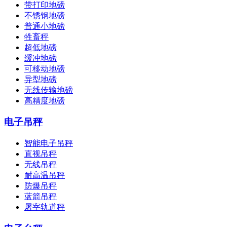
带打印地磅
不锈钢地磅
普通小地磅
牲畜秤
超低地磅
缓冲地磅
可移动地磅
异型地磅
无线传输地磅
高精度地磅
电子吊秤
智能电子吊秤
直视吊秤
无线吊秤
耐高温吊秤
防爆吊秤
蓝箭吊秤
屠宰轨道秤