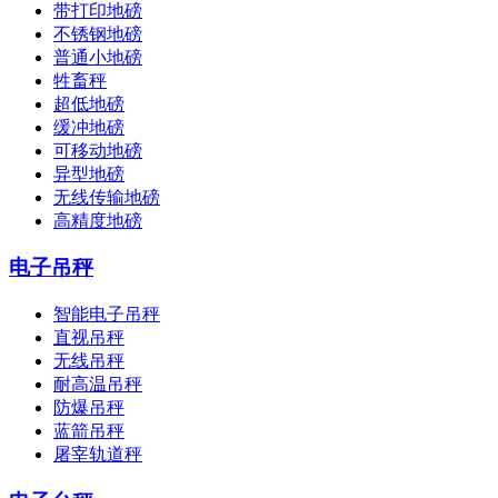
带打印地磅
不锈钢地磅
普通小地磅
牲畜秤
超低地磅
缓冲地磅
可移动地磅
异型地磅
无线传输地磅
高精度地磅
电子吊秤
智能电子吊秤
直视吊秤
无线吊秤
耐高温吊秤
防爆吊秤
蓝箭吊秤
屠宰轨道秤