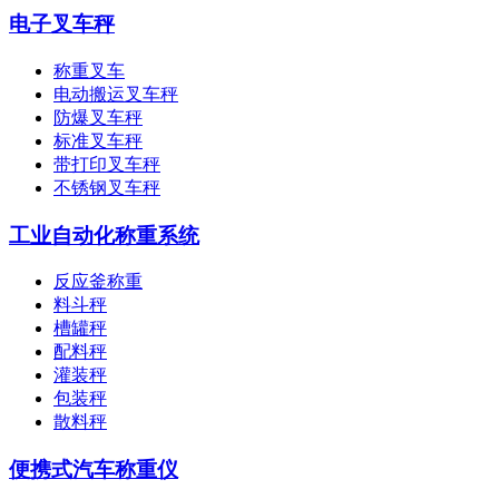
电子叉车秤
称重叉车
电动搬运叉车秤
防爆叉车秤
标准叉车秤
带打印叉车秤
不锈钢叉车秤
工业自动化称重系统
反应釜称重
料斗秤
槽罐秤
配料秤
灌装秤
包装秤
散料秤
便携式汽车称重仪