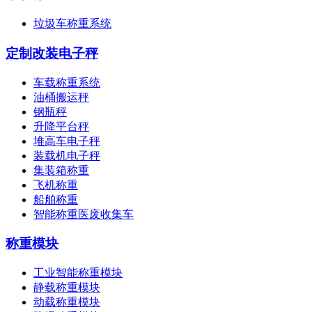
垃圾车称重系统
定制改装电子秤
车载称重系统
油桶搬运秤
钢瓶秤
升降平台秤
堆高车电子秤
装载机电子秤
集装箱称重
飞机称重
船舶称重
智能称重医废收集车
称重模块
工业智能称重模块
静载称重模块
动载称重模块