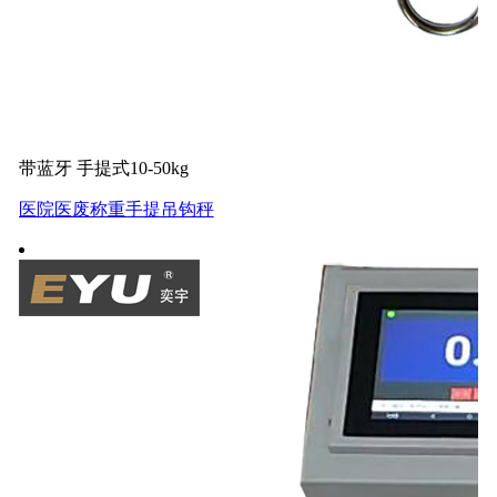
带蓝牙 手提式10-50kg
医院医废称重手提吊钩秤