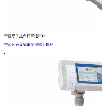
带蓝牙手提台秤可连PDA
带蓝牙医废称重便携式手提秤