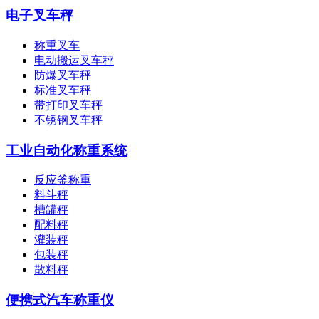
电子叉车秤
称重叉车
电动搬运叉车秤
防爆叉车秤
标准叉车秤
带打印叉车秤
不锈钢叉车秤
工业自动化称重系统
反应釜称重
料斗秤
槽罐秤
配料秤
灌装秤
包装秤
散料秤
便携式汽车称重仪