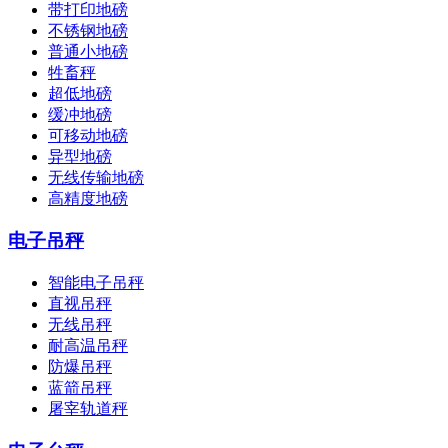
带打印地磅
不锈钢地磅
普通小地磅
牲畜秤
超低地磅
缓冲地磅
可移动地磅
异型地磅
无线传输地磅
高精度地磅
电子吊秤
智能电子吊秤
直视吊秤
无线吊秤
耐高温吊秤
防爆吊秤
蓝箭吊秤
屠宰轨道秤