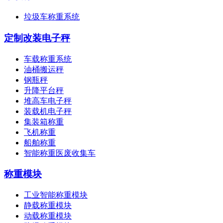
垃圾车称重系统
定制改装电子秤
车载称重系统
油桶搬运秤
钢瓶秤
升降平台秤
堆高车电子秤
装载机电子秤
集装箱称重
飞机称重
船舶称重
智能称重医废收集车
称重模块
工业智能称重模块
静载称重模块
动载称重模块